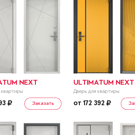
ATUM NEXT
ULTIMATUM NEXT
 квартиры
Дверь для квартиры
293
от 172 392
Заказать
За