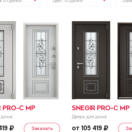
к отделки
Цвет отделки
Зам
R PRO-C MP
SNEGIR PRO-C MP
 дома
Дверь для дома
419
от 105 419
Заказать
За