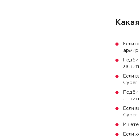
Какая
Если в
армиро
Подби
защитн
Если в
Cyber 
Подбир
защиты
Если в
Cyber
Ищете 
Если х