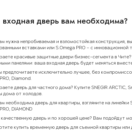
 входная дверь вам необходима?
ам нужна непробиваемая и взломостойкая конструкция, в
ванными вставками или S.Omega PRO – с инновационной 
раете красивые защитные двери бизнес-сегмента в Чите?
ыми панелями: ваша входная дверь будет меняться вмест
ы предпочитаете исключительно лучшее, без компромиссов
PRO, Diamond.
аете дверь для частного дома? Купите SNEGIR ARCTIC, S
 дома от холодов.
ам необходима дверь для квартиры, взгляните на линейки
 PRO, DIAMOND
качественную дверь и по хорошей цене? Вам подойдут моде
отите купить временную дверь для съемной квартиры или