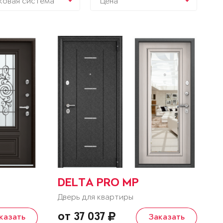
ковая система
Цена
DELTA PRO MP
Дверь для квартиры
от 37 037
казать
Заказать