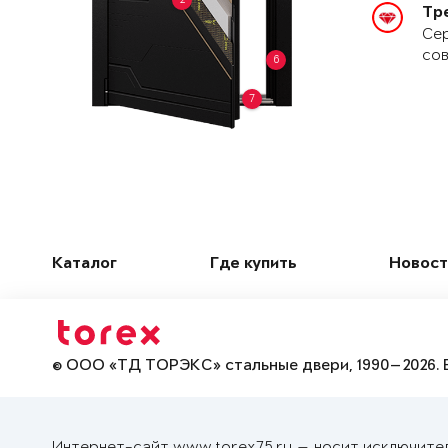
Тр
Сер
сов
6
7
Каталог
Где купить
Новост
© ООО «ТД ТОРЭКС» стальные двери, 1990—2026. 
Интернет-сайт www.torex75.ru — носит исключите