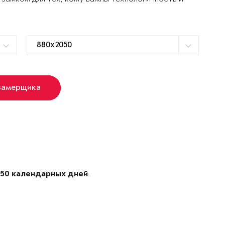
замерщика
е
.
50 календарных дней