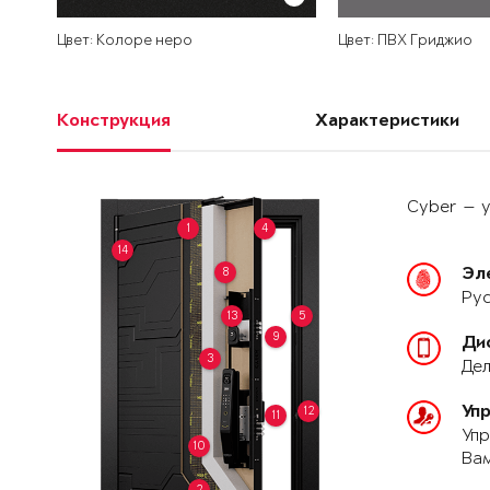
Цвет: Колоре неро
Цвет: ПВХ Гриджио
Конструкция
Характеристики
Cyber — у
1
4
14
8
Эл
Рус
13
5
9
Ди
3
Дел
Уп
12
11
Упр
10
Вам
2