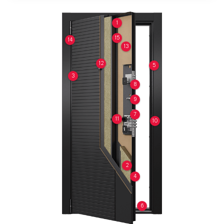
1
15
14
13
12
5
3
8
9
7
11
10
2
4
6